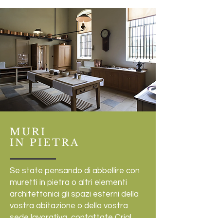
MURI
IN PIETRA
Se state pensando di abbellire con
muretti in pietra o altri elementi
architettonici gli spazi esterni della
vostra abitazione o della vostra
sede lavorativa, contattate Crial.