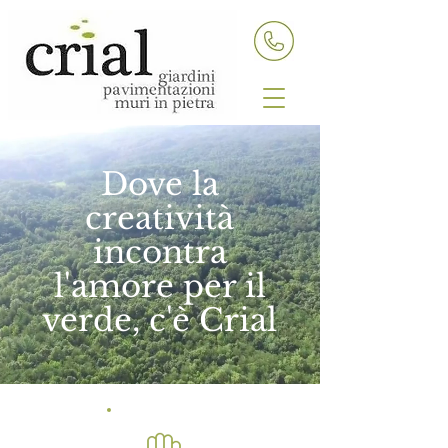
Dove la
creatività
incontra
l'amore per il
verde, c'è Crial